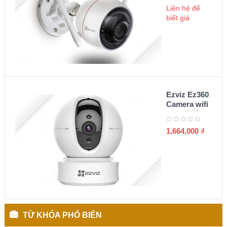
C3W
Liên hệ để
biết giá
Ezviz Ez360
Camera wifi
quay quét
360 1080P
1,664,000
₫
TỪ KHÓA PHỔ BIẾN