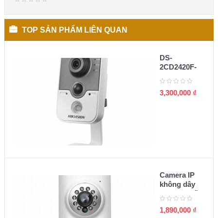
TOP SẢN PHẨM LIÊN QUAN
DS-
2CD2420F-
I(W) Camera
cube IP 2MP
3,300,000
₫
Camera IP
không dây
Zmodo chất
lượng 720p
1,890,000
₫