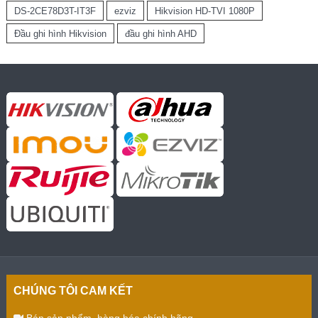
DS-2CE78D3T-IT3F
ezviz
Hikvision HD-TVI 1080P
Đầu ghi hình Hikvision
đầu ghi hình AHD
CHÚNG TÔI CAM KẾT