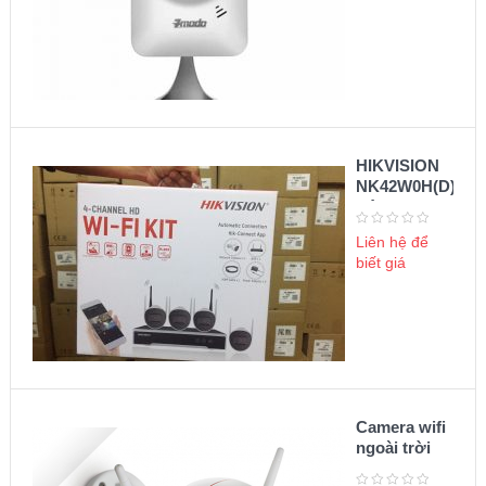
HIKVISION
NK42W0H(D)
Bộ KIT
camera wifi
Liên hệ để
biết giá
Camera wifi
ngoài trời
Ezviz 1080P