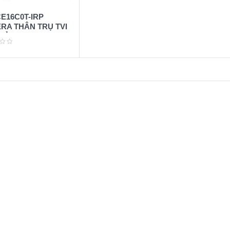
E16C0T-IRP
RA THÂN TRỤ TVI
(VỎ NHỰA)