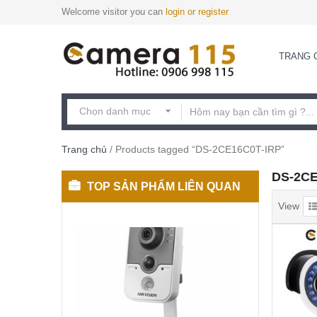
Welcome visitor you can
login or register
TRANG 
Trang chủ
/ Products tagged “DS-2CE16C0T-IRP”
DS-2CE
TOP SẢN PHẨM LIÊN QUAN
View
DS-
2CD2420F-
I(W)
Camera
3,300,000
₫
cube
IP
2MP