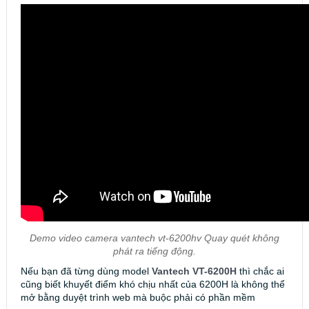
Demo video camera vantech vt-6200hv Quay quét không
phát ra tiếng động.
Nếu bạn đã từng dùng model
Vantech VT-6200H
thì chắc ai
cũng biết khuyết điểm khó chịu nhất của 6200H là không thể
mở bằng duyệt trình web mà buộc phải có phần mềm