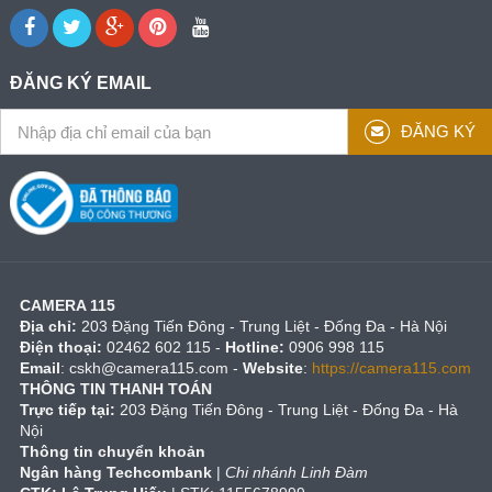
ĐĂNG KÝ EMAIL
ĐĂNG KÝ
CAMERA 115
Địa chỉ:
203 Đặng Tiến Đông - Trung Liệt - Đống Đa - Hà Nội
Điện thoại:
02462 602 115 -
Hotline:
0906 998 115
Email
:
cskh@camera115.com
-
Website
:
https://camera115.com
THÔNG TIN THANH TOÁN
Trực tiếp tại:
203 Đặng Tiến Đông - Trung Liệt - Đống Đa - Hà
Nội
Thông tin chuyển khoản
Ngân hàng Techcombank
|
Chi nhánh Linh Đàm