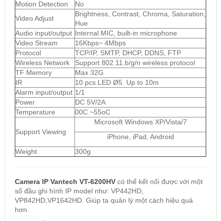
Motion Detection
No
Brightness, Contrast, Chroma, Saturation,
Video Adjust
Hue
Audio input/output
Internal MIC, built-in microphone
Video Stream
16Kbps~ 4Mbps
Protocol
TCP/IP, SMTP, DHCP, DDNS, FTP
Wireless Network
Support 802.11.b/g/n wireless protocol
TF Memory
Max 32G
IR
10 pcs LED Ø5. Up to 10m
Alarm input/output
1/1
Power
DC 5V/2A
Temperature
00C ~55oC
Microsoft Windows XP/Vista/7
Support Viewing
iPhone, iPad, Android
Weight
300g
Camera IP Vantech VT-6200HV
có thể kết nối được với một
số đầu ghi hình IP model như: VP442HD,
VP842HD,VP1642HD. Giúp ta quản lý một cách hiệu quả
hơn.