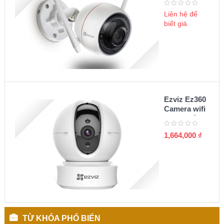
C3W
Liên hệ để
biết giá
Ezviz Ez360
Camera wifi
quay quét
360 1080P
1,664,000
₫
TỪ KHÓA PHỔ BIẾN