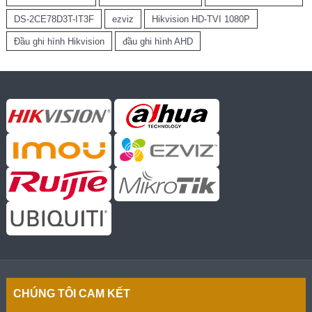
DS-2CE78D3T-IT3F
ezviz
Hikvision HD-TVI 1080P
Đầu ghi hình Hikvision
đầu ghi hình AHD
CHÚNG TÔI CAM KẾT