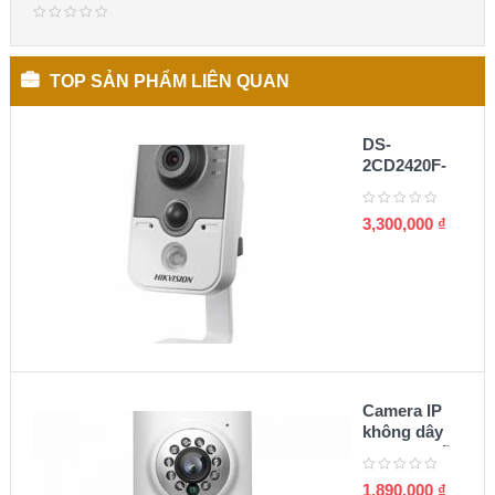
TOP SẢN PHẨM LIÊN QUAN
DS-
2CD2420F-
I(W) Camera
cube IP 2MP
3,300,000
₫
Camera IP
không dây
Zmodo chất
lượng 720p
1,890,000
₫