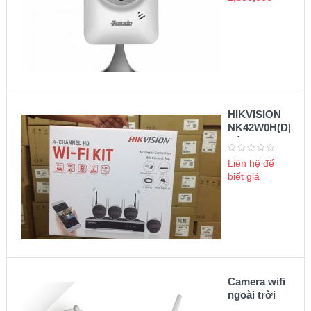
HIKVISION
NK42W0H(D)
Bộ KIT
camera wifi
Liên hệ để
biết giá
Camera wifi
ngoài trời
Ezviz 1080P