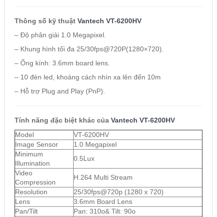
Thông số kỹ thuật
Vantech VT-6200HV
– Độ phân giải 1.0 Megapixel.
– Khung hình tối đa 25/30fps@720P(1280×720).
– Ống kính: 3.6mm board lens.
– 10 đèn led, khoảng cách nhìn xa lên đến 10m
– Hỗ trợ Plug and Play (PnP).
Tính năng đặc biệt khác của
Vantech VT-6200HV
Model
VT-6200HV
Image Sensor
1.0 Megapixel
Minimum
0.5Lux
Illumination
Video
H.264 Multi Stream
Compression
Resolution
25/30fps@720p (1280 x 720)
Lens
3.6mm Board Lens
Pan/Tilt
Pan: 310o& Tilt: 90o