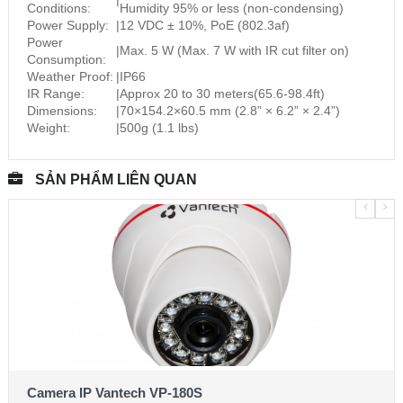
Conditions:
Humidity 95% or less (non-condensing)
Power Supply:
|
12 VDC ± 10%, PoE (802.3af)
Power
|
Max. 5 W (Max. 7 W with IR cut filter on)
Consumption:
Weather Proof:
|
IP66
IR Range:
|
Approx 20 to 30 meters(65.6-98.4ft)
Dimensions:
|
70×154.2×60.5 mm (2.8” × 6.2” × 2.4”)
Weight:
|
500g (1.1 lbs)
SẢN PHẨM LIÊN QUAN
Camera IP Vantech VP-180S