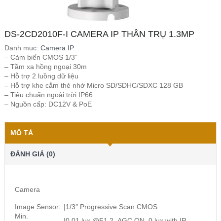
DS-2CD2010F-I CAMERA IP THÂN TRỤ 1.3MP
Danh mục:
Camera IP
.
– Cảm biến CMOS 1/3”
– Tầm xa hồng ngoại 30m
– Hỗ trợ 2 luồng dữ liệu
– Hỗ trợ khe cắm thẻ nhớ Micro SD/SDHC/SDXC 128 GB
– Tiêu chuẩn ngoài trời IP66
– Nguồn cấp: DC12V & PoE
MÔ TẢ
ĐÁNH GIÁ (0)
Camera
Image Sensor:
|
1/3″ Progressive Scan CMOS
Min.
|
0.01 lux @F1.2, AGC ON, 0 lux with IR