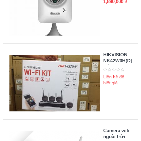
1,890,000
₫
HIKVISION
NK42W0H(D)
Bộ KIT
camera wifi
Liên hệ để
biết giá
Camera wifi
ngoài trời