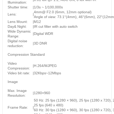
Illumination:
Shutter time:
|
1/3s ~ 1/100,000s
4mm@ F2.0 (6mm, 12mm optional)
Lens:
|
Angle of view: 73.1°(4mm), 46°(6mm), 22°(12mm
Lens Mount:
|
M12
Day& Night:
|
IR cut filter with auto switch
Wide Dynamic
|
Digital WDR
Range:
Digital noise
|
3D DNR
reduction:
Compression Standard
Video
|
H.264/MJPEG
Compression:
Video bit rate:
|
32Kbps~12Mbps
Image
Max. Image
|
1280×960
Resolution:
50 Hz: 25 fps (1280 × 960), 25 fps (1280 x 720), 
25 fps (640 x 480)
Frame Rate:
|
60 Hz: 30 fps (1280 × 960), 30 fps (1280 x 720), 