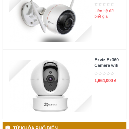
Ezviz 1080P
C3W
Liên hệ để
biết giá
Ezviz Ez360
Camera wifi
quay quét
360 1080P
1,664,000
₫
TỪ KHÓA PHỔ BIẾN