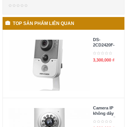
TOP SẢN PHẨM LIÊN QUAN
DS-
2CD2420F-
I(W) Camera
cube IP 2MP
3,300,000
₫
Camera IP
không dây
Zmodo chất
lượng 720p