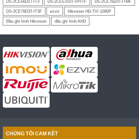
DS-2CE56D1T-IT3
DS-2CE57D3T-VPITF
DS-2CE76D3T-ITMF
DS-2CE78D3T-IT3F
ezviz
Hikvision HD-TVI 1080P
Đầu ghi hình Hikvision
đầu ghi hình AHD
CHÚNG TÔI CAM KẾT