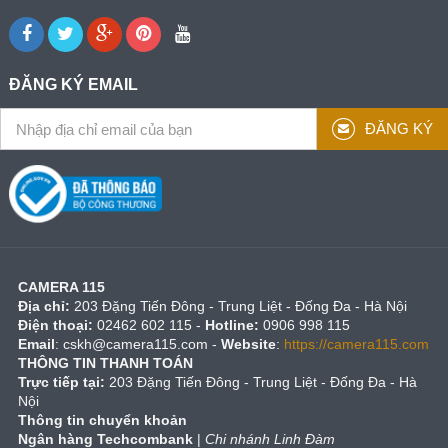
ĐĂNG KÝ EMAIL
ĐĂNG KÝ
CAMERA 115
Địa chỉ:
203 Đặng Tiến Đông - Trung Liệt - Đống Đa - Hà Nội
Điện thoại:
02462 602 115 -
Hotline:
0906 998 115
Email
:
cskh@camera115.com
-
Website
:
https://camera115.com
THÔNG TIN THANH TOÁN
Trực tiếp tại:
203 Đặng Tiến Đông - Trung Liệt - Đống Đa - Hà
Nội
Thông tin chuyển khoản
Ngân hàng Techcombank
|
Chi nhánh Linh Đàm