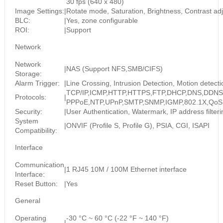
30 fps (640 x 480)
Image Settings:
|
Rotate mode, Saturation, Brightness, Contrast adj
BLC:
|
Yes, zone configurable
ROI:
|
Support
Network
Network
|
NAS (Support NFS,SMB/CIFS)
Storage:
Alarm Trigger:
|
Line Crossing, Intrusion Detection, Motion detect
TCP/IP,ICMP,HTTP,HTTPS,FTP,DHCP,DNS,DDNS
Protocols:
|
PPPoE,NTP,UPnP,SMTP,SNMP,IGMP,802.1X,QoS,
Security:
|
User Authentication, Watermark, IP address filter
System
|
ONVIF (Profile S, Profile G), PSIA, CGI, ISAPI
Compatibility:
Interface
Communication
|
1 RJ45 10M / 100M Ethernet interface
Interface:
Reset Button:
|
Yes
General
Operating
-30 °C ~ 60 °C (-22 °F ~ 140 °F)
|