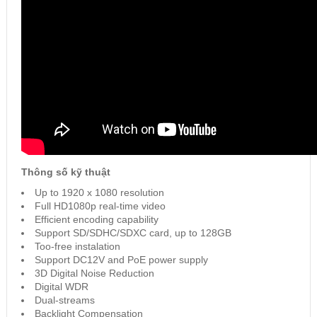
Thông số kỹ thuật
Up to 1920 x 1080 resolution
Full HD1080p real-time video
Efficient encoding capability
Support SD/SDHC/SDXC card, up to 128GB
Too-free instalation
Support DC12V and PoE power supply
3D Digital Noise Reduction
Digital WDR
Dual-streams
Backlight Compensation