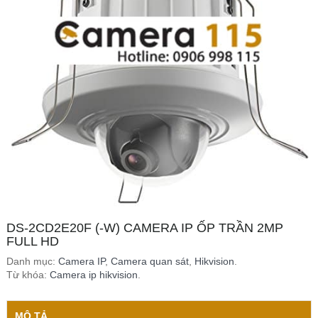
DS-2CD2E20F (-W) CAMERA IP ỐP TRẦN 2MP
FULL HD
Danh mục:
Camera IP
,
Camera quan sát
,
Hikvision
.
Từ khóa:
Camera ip hikvision
.
MÔ TẢ