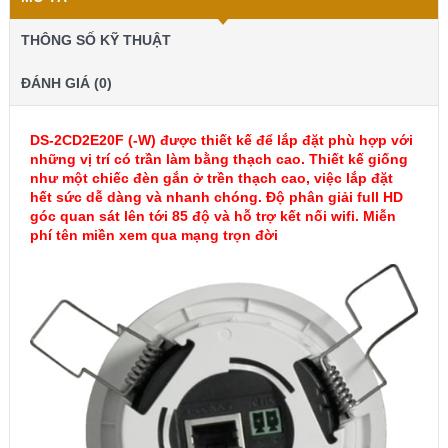
THÔNG SỐ KỸ THUẬT
ĐÁNH GIÁ (0)
DS-2CD2E20F (-W) được thiết kế để lắp đặt phù hợp với
những vị trí có trần làm bằng thạch cao. Thiết kế giống
như một chiếc đèn gắn ở trền thạch cao, việc lắp đặt
hết sức dễ dàng và nhanh chóng. Độ phân giải full HD
góc quan sát lên tới 85 độ và hỗ trợ kết nối wifi. Miễn
phí tên miền xem qua mạng trọn đời