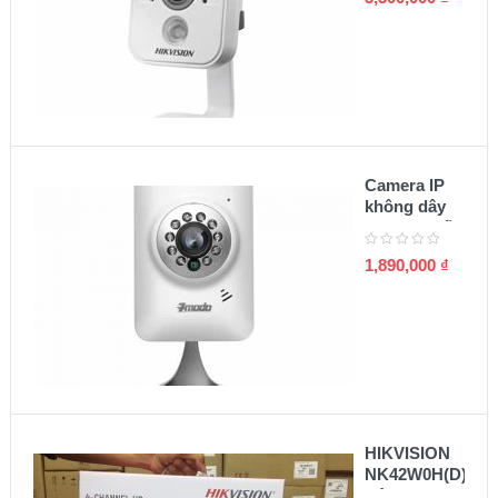
Camera IP
không dây
Zmodo chất
lượng 720p
1,890,000
₫
HIKVISION
NK42W0H(D)
Bộ KIT