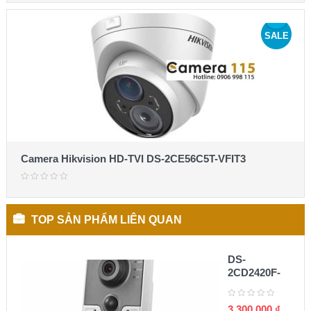
SALE
Camera Hikvision HD-TVI DS-2CE56C5T-VFIT3
TOP SẢN PHẨM LIÊN QUAN
DS-
2CD2420F-
I(W) Camera
cube IP 2MP
3,300,000
₫