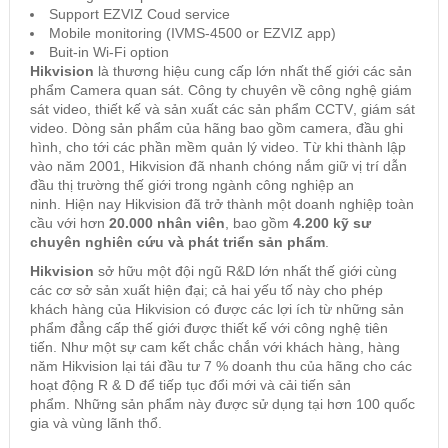
Support EZVIZ Coud service
Mobile monitoring (IVMS-4500 or EZVIZ app)
Buit-in Wi-Fi option
Hikvision
là
thương hiệu
cung cấp lớn nhất thế giới các sản
phẩm
Camera quan sát
. Công ty chuyên về công nghệ giám
sát video, thiết kế và sản xuất các sản phẩm CCTV
,
giám sát
video. Dòng sản phẩm của hãng bao gồm camera, đầu ghi
hình, cho tới các phần mềm quản lý video. Từ khi thành lập
vào năm 2001, Hikvision đã nhanh chóng nắm giữ vị trí dẫn
đầu thị trường thế giới trong ngành công nghiệp an
ninh. Hiện nay Hikvision đã trở thành một doanh nghiệp toàn
cầu với hơn
20.
000 nhân viên
, bao gồm
4
.
2
00 kỹ sư
chuyên nghiên cứu và phát triển sản phẩm
.
Hikvision
sở hữu mộ
t
đội ngũ R&D lớn nhất thế giới cùng
các cơ sở sản xuất hiện đại; cả hai yếu tố này cho phép
khách hàng của Hikvision có được các lợi ích từ những sản
phẩm đẳng cấp thế giới được thiết kế với công nghệ tiên
tiến. Như một sự cam kết chắc chắn với khách hàng, hàng
năm Hikvision lại tái đầu tư 7 % doanh thu của hãng cho các
hoạt động R & D để tiếp tục đổi mới và cải tiến sản
phẩm. Những sản phẩm này được sử dụng tại hơn 100 quốc
gia và vùng lãnh thổ.