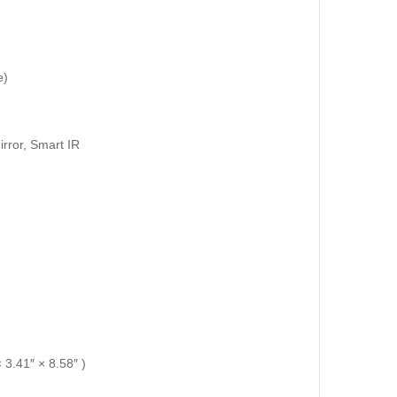
e)
rror, Smart IR
3.41″ × 8.58″ )