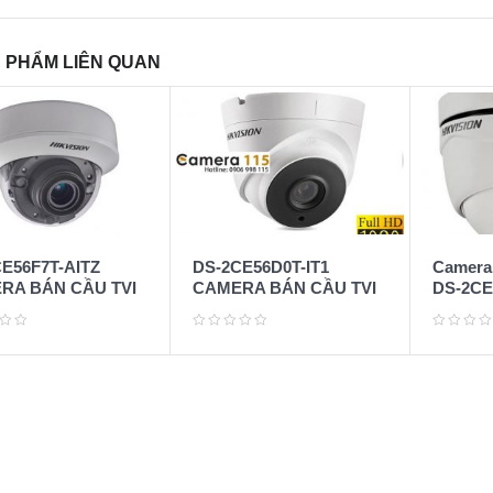
 PHẨM LIÊN QUAN
E56F7T-AITZ
DS-2CE56D0T-IT1
Camera 
RA BÁN CẦU TVI
CAMERA BÁN CẦU TVI
DS-2CE
3.0)
EXIR 2MP