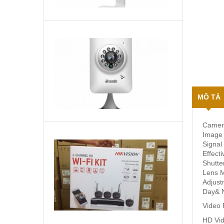
Camera
IP
không
dây
1,890,000
₫
Zmodo
chất
lượng
MÔ TẢ
720p
Camer
Image 
HIKVISION
Signal
NK42W0H(D)
Effecti
Bộ
Shutte
KIT
Lens 
Liên
camera
Adjust
hệ
wifi
Day& N
để
biết
Video 
giá
HD Vid