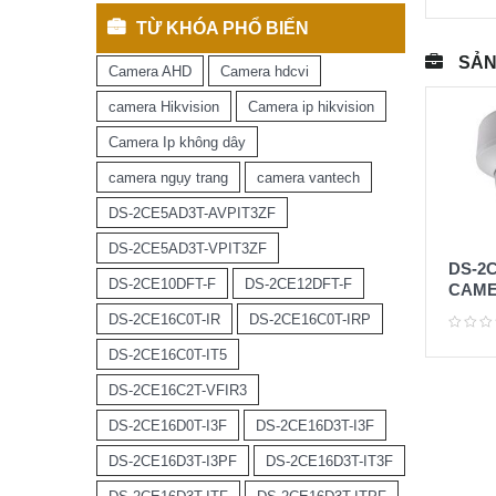
TỪ KHÓA PHỔ BIẾN
SẢN
Camera AHD
Camera hdcvi
camera Hikvision
Camera ip hikvision
Camera Ip không dây
camera ngụy trang
camera vantech
DS-2CE5AD3T-AVPIT3ZF
DS-2CE5AD3T-VPIT3ZF
DS-2C
DS-2CE10DFT-F
DS-2CE12DFT-F
CAME
3MP (
DS-2CE16C0T-IR
DS-2CE16C0T-IRP
DS-2CE16C0T-IT5
DS-2CE16C2T-VFIR3
DS-2CE16D0T-I3F
DS-2CE16D3T-I3F
DS-2CE16D3T-I3PF
DS-2CE16D3T-IT3F