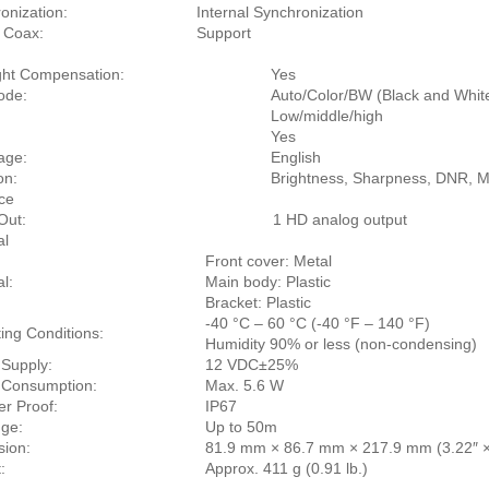
onization:
Internal Synchronization
 Coax:
Support
ght Compensation:
Yes
ode:
Auto/Color/BW (Black and Whit
Low/middle/high
Yes
age:
English
on:
Brightness, Sharpness, DNR, Mi
ace
Out:
1 HD analog output
al
Front cover: Metal
l:
Main body: Plastic
Bracket: Plastic
-40 °C – 60 °C (-40 °F – 140 °F)
ing Conditions:
Humidity 90% or less (non-condensing)
Supply:
12 VDC±25%
 Consumption:
Max. 5.6 W
r Proof:
IP67
ge:
Up to 50m
ion:
81.9 mm × 86.7 mm × 217.9 mm (3.22″ × 
:
Approx. 411 g (0.91 lb.)