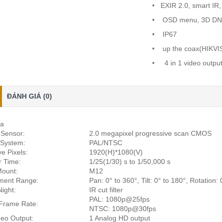
• EXIR 2.0, smart IR,
• OSD menu, 3D DNR,
• IP67
• up the coax(HIKVI
• 4 in 1 video outpu
ĐÁNH GIÁ (0)
a
Sensor:
2.0 megapixel progressive scan CMOS
 System:
PAL/NTSC
ve Pixels:
1920(H)*1080(V)
r Time:
1/25(1/30) s to 1/50,000 s
Mount:
M12
ment Range:
Pan: 0° to 360°, Tilt: 0° to 180°, Rotation:
ight:
IR cut filter
PAL: 1080p@25fps
Frame Rate:
NTSC: 1080p@30fps
eo Output:
1 Analog HD output