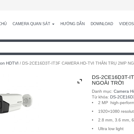
CHỦ
CAMERA QUAN SÁT
HƯỚNG DẪN
DOWNLOAD
VIDEOS
ion HDTVI
/ DS-2CE16D3T-IT3F CAMERA HD-TVI THÂN TRỤ 2MP NG
DS-2CE16D3T-I
NGOÀI TRỜI
Danh mục:
Camera Hi
Từ khóa:
DS-2CE16D3
• 2 MP high-perfo
• 1920×1080 resolut
• 2.8 mm, 3.6 mm, 
• Ultra low light