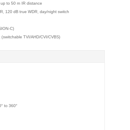
 up to 50 m IR distance
 120 dB true WDR, day/night switch
SION-C)
t (switchable TVI/AHD/CVI/CVBS)
 0° to 360°