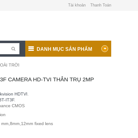
Tài khoản
Thanh Toán
DANH MỤC SẢN PHẨM
OÀI TRỜI
T3F CAMERA HD-TVI THÂN TRỤ 2MP
kvision HDTVI
.
T-IT3F
.
rmance CMOS
ion
6 mm,8mm,12mm fixed lens