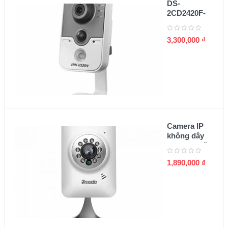
DS-
2CD2420F-
I(W) Camera
cube IP 2MP
3,300,000
₫
Camera IP
không dây
Zmodo chất
lượng 720p
1,890,000
₫