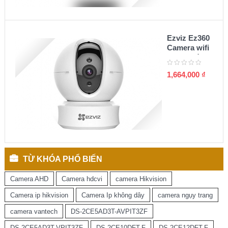
Ezviz Ez360
Camera wifi
quay quét
360 1080P
1,664,000
₫
TỪ KHÓA PHỔ BIẾN
Camera AHD
Camera hdcvi
camera Hikvision
Camera ip hikvision
Camera Ip không dây
camera ngụy trang
camera vantech
DS-2CE5AD3T-AVPIT3ZF
DS-2CE5AD3T-VPIT3ZF
DS-2CE10DFT-F
DS-2CE12DFT-F