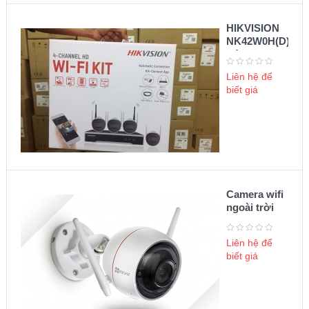
HIKVISION
NK42W0H(D)
Bộ KIT
camera wifi
Liên hệ để
biết giá
Camera wifi
ngoài trời
Ezviz 1080P
C3W
Liên hệ để
biết giá